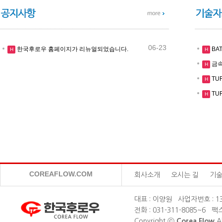
06-23
한국후로우 홈페이지가 리뉴얼되었습니다.
BAT
H
H
금속
H
TU
H
TU
H
COREAFLOW.COM
회사소개
오시는 길
기
대표 : 이양원 사업자번호 : 131
전화 : 031-311-8085~6 팩스
Copyright ⓒ
Corea Flow
Al